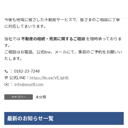
新たなスタートが実り多きものとなりますよう、心よりお祈り申
し上げます。
今後も地域に根ざした不動産サービスで、皆さまのご相談に丁寧
に対応してまいります。
当社では
不動産の相続・売買に関するご相談
を随時承っておりま
す。
ご相談はお電話、公式line、メールにて、事前のご予約をお願いい
たします。
📞 ： 0182-23-7248
💬 公式LINE：
https://lin.ee/VEJgHlt
✉️ ：
info@asurill.com
未分類
カテゴリー
最新のお知らせ一覧