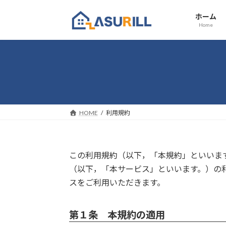
コ
ナ
ホーム
ン
ビ
Home
テ
ゲ
ン
ー
ツ
シ
へ
ョ
ス
ン
キ
に
ッ
移
HOME
利用規約
プ
動
この利用規約（以下，「本規約」といいま
（以下，「本サービス」といいます。）の
スをご利用いただきます。
第１条 本規約の適用