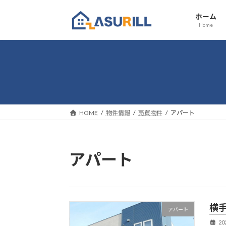
コ
ナ
ホーム
ン
ビ
Home
テ
ゲ
ン
ー
ツ
シ
へ
ョ
ス
ン
キ
に
ッ
移
HOME
物件情報
売買物件
アパート
プ
動
アパート
横
アパート
2