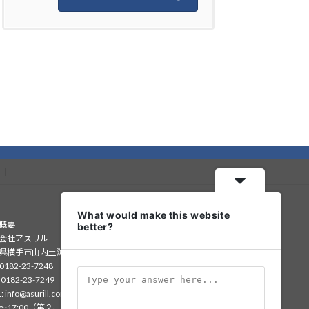
What would make this website
概要
better?
会社アスリル
県横手市山内土渕字中島84番地1
 0182-23-7248
 0182-23-7249
: info@asurill.com
30〜17:00（第２、第４土曜日・日曜・祝日・年末年始等休