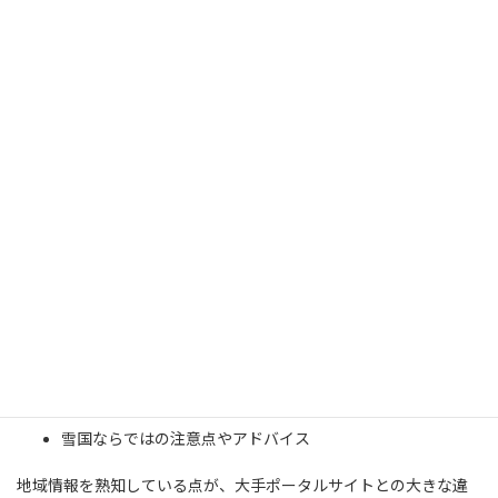
収納スペースの広さ
周辺環境（交通量・生活音）
コンセント位置・家具配置
秋田県南エリアでは、
冬の積雪対策・除雪状況・駐車場の使いや
すさ
も必ず確認しましょう。
地域密着の不動産会社でお部屋探し
をするメリット
横手市・大仙市・湯沢市でのお部屋探しは、 地域密着型の不動産
会社に相談することで安心感が高まります。
インターネット未掲載の賃貸物件情報
エリアごとの住みやすさ・生活環境
雪国ならではの注意点やアドバイス
地域情報を熟知している点が、大手ポータルサイトとの大きな違