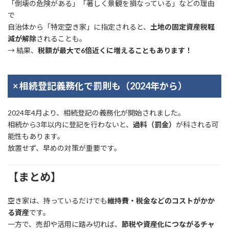
「倒壊の危険がある」「著しく景観を損なっている」などの理由
で
自治体から「特定空き家」に指定されると、
土地の固定資産税軽
減が解除
されることも。
→ 結果、
税額が最大で6倍近くに増えることもあります！
× 相続登記義務化で罰則も（2024年から）
2024年4月より、相続登記の義務化が開始されました。
相続から3年以内に登記を行わないと、
過料（罰金）
が科される可
能性もあります。
放置せず、早めの対策が重要です。
【まとめ】
空き家は、持っているだけでも
維持費・税金などのコストがかか
る資産
です。
一方で、売却や活用に踏み切れば、
節税や資産化につながるチャ