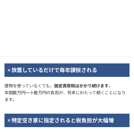
たとえば…
1981年5月31日以前に建築された
被相続人が一人暮らしで住んでいた
相続後、一定期間内に売却する などの要件を満たす場合
◆ 空き家所有のデメリット（税金面）
× 放置しているだけで毎年課税される
建物を使っていなくても、
固定資産税はかかり続けます
。
年間数万円〜十数万円の負担が、将来にわたって続くことになり
ます。
× 特定空き家に指定されると税負担が大幅増